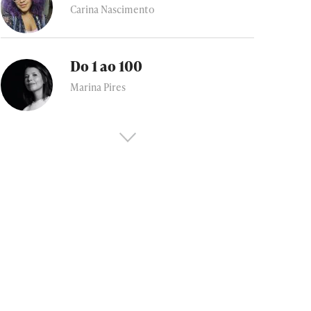
Carina Nascimento
Do 1 ao 100
Marina Pires
Um novo momento da
comunicação
Mariana Sá
Cannes e a vida real
Ale Zanetti