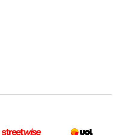
Carla Mayumi
Um vírus, uma pandemia:
um novo mercado e o
consumo transcultural
Everton Maciel
Eficácia, a nova amiguinha
da Criatividade
Zé Pedro Paz
Cannes é cringe
Icaro de Abreu