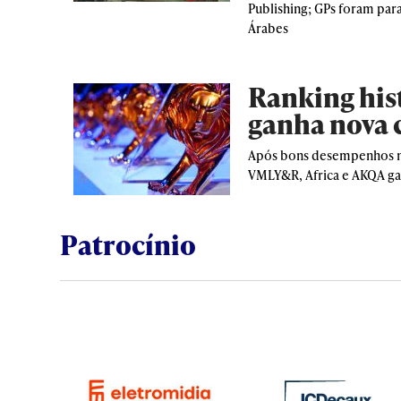
Publishing; GPs foram par
Árabes
Ranking his
ganha nova 
Após bons desempenhos n
VMLY&R, Africa e AKQA g
Patrocínio