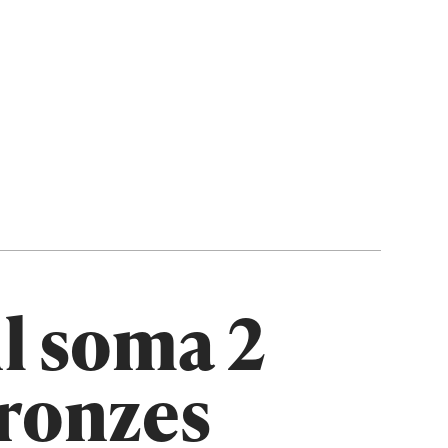
il soma 2
Bronzes