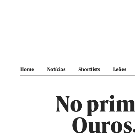
Home
Notícias
Shortlists
Leões
No prime
Ouros,