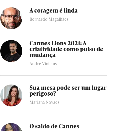
A coragem é linda
Bernardo Magalhães
Cannes Lions 2021: A
criatividade como pulso de
mudança
André Vinícius
Sua mesa pode ser um lugar
perigoso?
Mariana Novaes
O saldo de Cannes