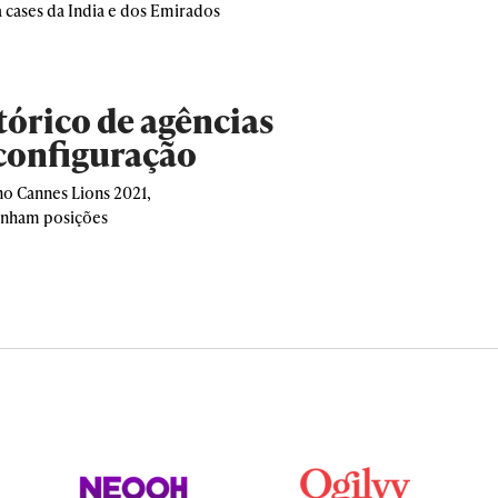
a cases da India e dos Emirados
tórico de agências
configuração
o Cannes Lions 2021,
anham posições