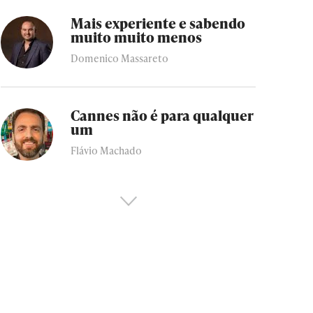
Mais experiente e sabendo
muito muito menos
Domenico Massareto
Cannes não é para qualquer
um
Flávio Machado
Empoderamento no repeat
Deborah Vasques Soares
Cannes não será mais o
mesmo!