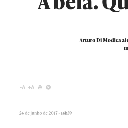
A bela. Q
Arturo Di Modica ale
m
24 de junho de 2017 -
14h59