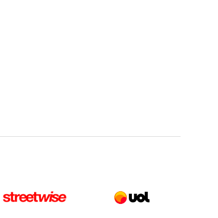
World Building For All
Felipe Vassão
Como saio de Cannes?
Iron Neto
Brasileiros se destacam no
entretenimento
Hebert Mota
A diversidade precisa descer
do palco
Leonardo Vendrame