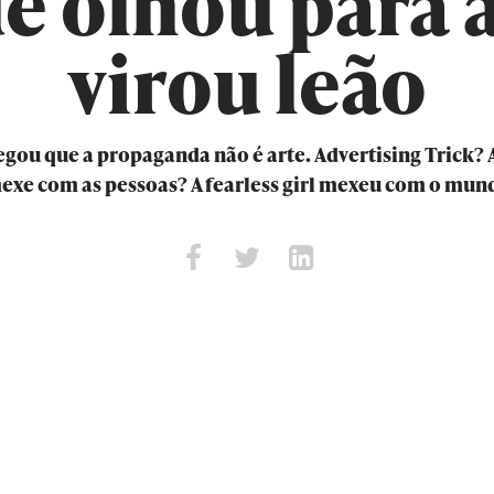
ue olhou para a
virou leão
gou que a propaganda não é arte. Advertising Trick? 
exe com as pessoas? A fearless girl mexeu com o mun