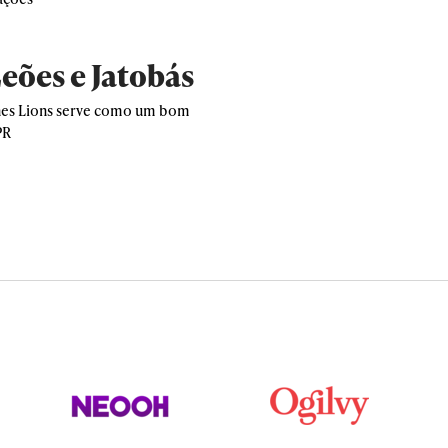
eões e Jatobás
nnes Lions serve como um bom
PR