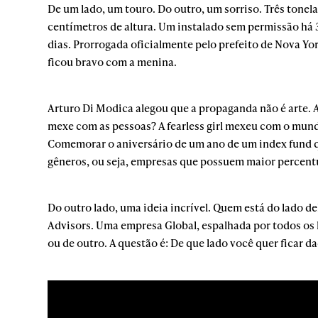
De um lado, um touro. Do outro, um sorriso. Três tonel
centímetros de altura. Um instalado sem permissão há 30
dias. Prorrogada oficialmente pelo prefeito de Nova Yo
ficou bravo com a menina.
Arturo Di Modica alegou que a propaganda não é arte. A
mexe com as pessoas? A fearless girl mexeu com o mundo
Comemorar o aniversário de um ano de um index fund qu
gêneros, ou seja, empresas que possuem maior percentua
Do outro lado, uma ideia incrível. Quem está do lado de
Advisors. Uma empresa Global, espalhada por todos os l
ou de outro. A questão é: De que lado você quer ficar da