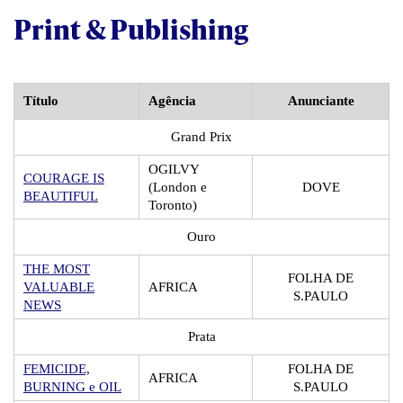
Print & Publishing
Título
Agência
Anunciante
Grand Prix
OGILVY
COURAGE IS
(London e
DOVE
BEAUTIFUL
Toronto)
Ouro
THE MOST
FOLHA DE
VALUABLE
AFRICA
S.PAULO
NEWS
Prata
FEMICIDE,
FOLHA DE
AFRICA
BURNING e OIL
S.PAULO