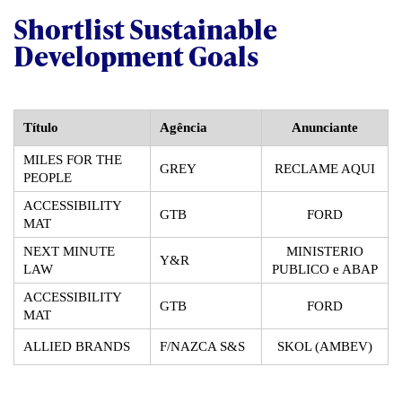
Shortlist Sustainable
Development Goals
Título
Agência
Anunciante
MILES FOR THE
GREY
RECLAME AQUI
PEOPLE
ACCESSIBILITY
GTB
FORD
MAT
NEXT MINUTE
MINISTERIO
Y&R
LAW
PUBLICO e ABAP
ACCESSIBILITY
GTB
FORD
MAT
ALLIED BRANDS
F/NAZCA S&S
SKOL (AMBEV)