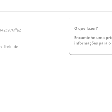
O que fazer?
342c976ffa2
Encaminhe uma prin
informações para o 
/diario-de-